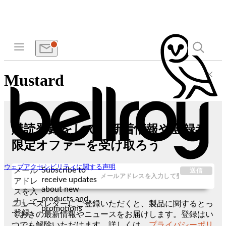
Mustard
購読登録をして、新着情報や登録者
限定オファーを受け取ろう
ウェブアクセシビリティに関する声明
Subscribe to
メール
送信
receive updates
アドレ
about new
スを入
products and
力して
ニュースレターにご登録いただくと、製品に関するとっ
promotions
登録
ておきの最新情報やニュースをお届けします。登録はい
つでも解除いただけます。詳しくは、
プライバシーポリ