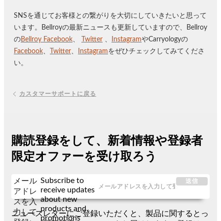
SNSを通じてお客様との繋がりを大切にしていきたいと思って
います。Bellroyの最新ニュースも更新していますので、Bellroy
の
Bellroy Facebook
、
Twitter
、
Instagram
やCarryologyの
Facebook
、
Twitter
、
Instagram
をぜひチェックしてみてくださ
い。
カスタマーサポートに戻る
購読登録をして、新着情報や登録者
限定オファーを受け取ろう
Subscribe to
メール
送信
receive updates
アドレ
about new
スを入
products and
力して
ニュースレターにご登録いただくと、製品に関するとっ
promotions