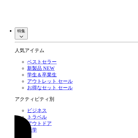
特集
人気アイテム
ベストセラー
新製品
NEW
学生＆卒業生
アウトレット
セール
お得なセット
セール
アクティビティ別
ビジネス
トラベル
アウトドア
通学