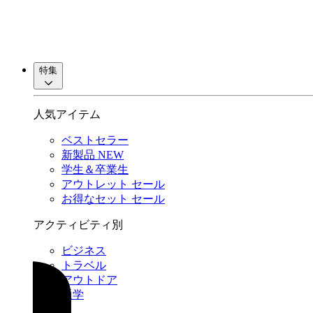
特集
人気アイテム
ベストセラー
新製品
NEW
学生＆卒業生
アウトレット
セール
お得なセット
セール
アクティビティ別
ビジネス
トラベル
アウトドア
通学