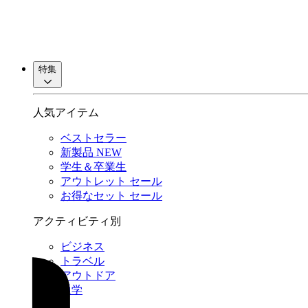
特集
人気アイテム
ベストセラー
新製品
NEW
学生＆卒業生
アウトレット
セール
お得なセット
セール
アクティビティ別
ビジネス
トラベル
アウトドア
通学