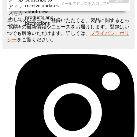
メール
送信
receive updates
アドレ
about new
スを入
products and
力して
ニュースレターにご登録いただくと、製品に関するとっ
promotions
登録
ておきの最新情報やニュースをお届けします。登録はい
つでも解除いただけます。詳しくは、
プライバシーポリ
シー
をご覧ください。