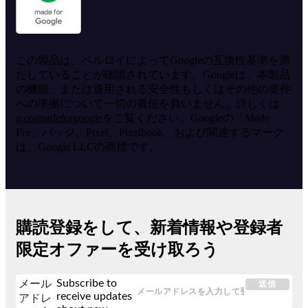
この製品は、ベルロイによってGoogleの互換性基準を満
たしていることが確認されています。Googleは、本製品
の機能、または適用される安全性もしくはその他の要件
への準拠について一切の責任を負いません。詳しくは、
g.co/madeforgoogle
をご覧ください。Googleの「Made
For」バッジ、Pixel、Pixelbook、および関連するマーク
は、Google LLCの商標です。
購読登録をして、新着情報や登録者
限定オファーを受け取ろう
Subscribe to
メール
送信
receive updates
アドレ