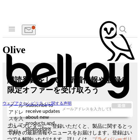
Olive
購読登録をして、新着情報や登録者
限定オファーを受け取ろう
ウェブアクセシビリティに関する声明
Subscribe to
メール
送信
receive updates
アドレ
about new
スを入
products and
力して
ニュースレターにご登録いただくと、製品に関するとっ
promotions
登録
ておきの最新情報やニュースをお届けします。登録はい
つでも解除いただけます。詳しくは、
プライバシーポリ