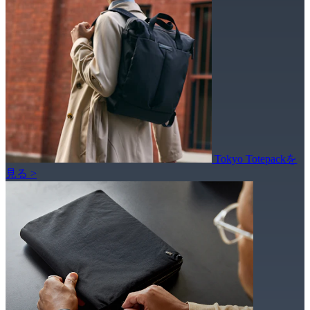
Tokyo Totepackを
見る >