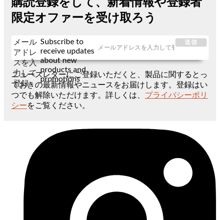
購読登録をして、新着情報や登録者
限定オファーを受け取ろう
Subscribe to
メール
送信
receive updates
アドレ
about new
スを入
products and
力して
ニュースレターにご登録いただくと、製品に関するとっ
promotions
登録
ておきの最新情報やニュースをお届けします。登録はい
つでも解除いただけます。詳しくは、
プライバシーポリ
シー
をご覧ください。