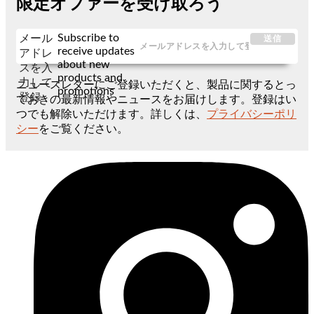
限定オファーを受け取ろう
Subscribe to
メール
送信
receive updates
アドレ
about new
スを入
products and
力して
ニュースレターにご登録いただくと、製品に関するとっ
promotions
登録
ておきの最新情報やニュースをお届けします。登録はい
つでも解除いただけます。詳しくは、
プライバシーポリ
シー
をご覧ください。