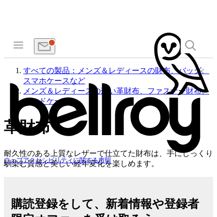
すべての製品：メンズ＆レディースの財布、バッグ、
スマホケースなど
メンズ＆レディースの薄い革財布、ファスナー財布、
カードケース
革財布
耐久性のある上質なレザーで仕立てた財布は、手にしっくり
ウェブアクセシビリティに関する声明
馴染む質感と美しい経年変化を楽しめます。
購読登録をして、新着情報や登録者