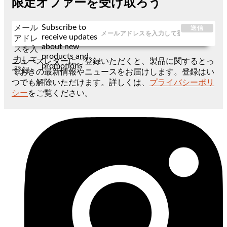
限定オファーを受け取ろう
Subscribe to
メール
送信
receive updates
アドレ
about new
スを入
products and
力して
ニュースレターにご登録いただくと、製品に関するとっ
promotions
登録
ておきの最新情報やニュースをお届けします。登録はい
つでも解除いただけます。詳しくは、
プライバシーポリ
シー
をご覧ください。