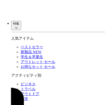
特集
人気アイテム
ベストセラー
新製品
NEW
学生＆卒業生
アウトレット
セール
お得なセット
セール
アクティビティ別
ビジネス
トラベル
アウトドア
通学