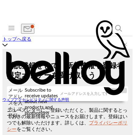
トップへ戻る
購読登録をして、新着情報や登録者
限定オファーを受け取ろう
Subscribe to
メール
送信
receive updates
アドレ
ウェブアクセシビリティに関する声明
about new
スを入
products and
力して
ニュースレターにご登録いただくと、製品に関するとっ
promotions
登録
ておきの最新情報やニュースをお届けします。登録はい
つでも解除いただけます。詳しくは、
プライバシーポリ
シー
をご覧ください。