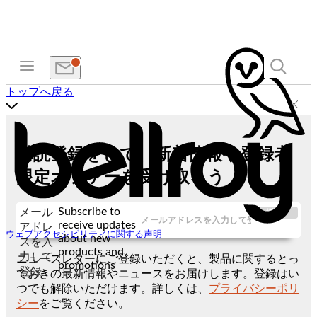
トップへ戻る
購読登録をして、新着情報や登録者
限定オファーを受け取ろう
Subscribe to
メール
送信
receive updates
アドレ
ウェブアクセシビリティに関する声明
about new
スを入
products and
力して
ニュースレターにご登録いただくと、製品に関するとっ
promotions
登録
ておきの最新情報やニュースをお届けします。登録はい
つでも解除いただけます。詳しくは、
プライバシーポリ
シー
をご覧ください。