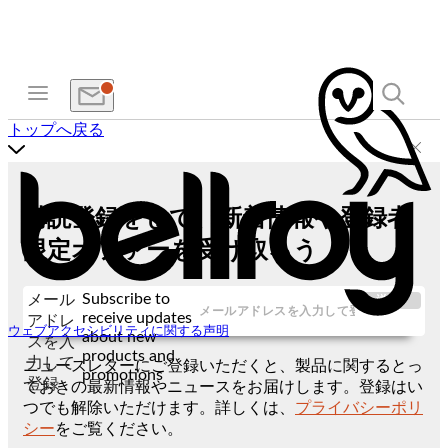
トップへ戻る
購読登録をして、新着情報や登録者
限定オファーを受け取ろう
Subscribe to
メール
送信
receive updates
アドレ
ウェブアクセシビリティに関する声明
about new
スを入
products and
力して
ニュースレターにご登録いただくと、製品に関するとっ
promotions
登録
ておきの最新情報やニュースをお届けします。登録はい
つでも解除いただけます。詳しくは、
プライバシーポリ
シー
をご覧ください。