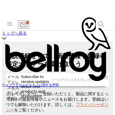
トップへ戻る
購読登録をして、新着情報や登録者
限定オファーを受け取ろう
Subscribe to
メール
送信
receive updates
アドレ
ウェブアクセシビリティに関する声明
about new
スを入
products and
力して
ニュースレターにご登録いただくと、製品に関するとっ
promotions
登録
ておきの最新情報やニュースをお届けします。登録はい
つでも解除いただけます。詳しくは、
プライバシーポリ
シー
をご覧ください。