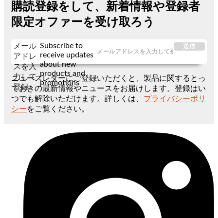
購読登録をして、新着情報や登録者
限定オファーを受け取ろう
Subscribe to
メール
送信
receive updates
アドレ
about new
スを入
products and
力して
ニュースレターにご登録いただくと、製品に関するとっ
promotions
登録
ておきの最新情報やニュースをお届けします。登録はい
つでも解除いただけます。詳しくは、
プライバシーポリ
シー
をご覧ください。